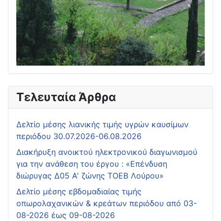
Τελευταία Άρθρα
Δελτίο μέσης λιανικής τιμής υγρών καυσίμων
περιόδου 30.07.2026-06.08.2026
Διακήρυξη ανοικτού ηλεκτρονικού διαγωνισμού
για την ανάθεση του έργου : «Επένδυση
διώρυγας Δ05 Α' ζώνης ΤΟΕΒ Λούρου»
Δελτίο μέσης εβδομαδιαίας τιμής
οπωρολαχανικών & κρεάτων περιόδου από 03-
08-2026 έως 09-08-2026