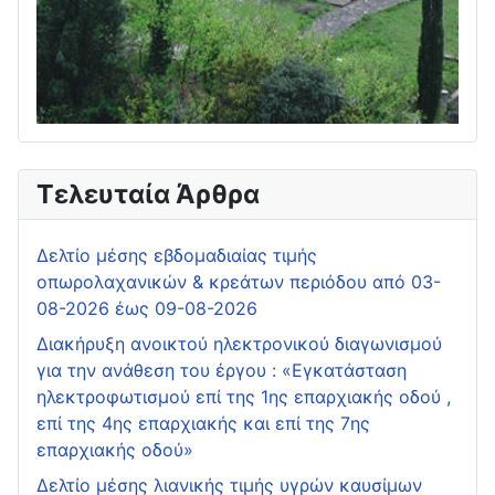
Τελευταία Άρθρα
Δελτίο μέσης εβδομαδιαίας τιμής
οπωρολαχανικών & κρεάτων περιόδου από 03-
08-2026 έως 09-08-2026
Διακήρυξη ανοικτού ηλεκτρονικού διαγωνισμού
για την ανάθεση του έργου : «Εγκατάσταση
ηλεκτροφωτισμού επί της 1ης επαρχιακής οδού ,
επί της 4ης επαρχιακής και επί της 7ης
επαρχιακής οδού»
Δελτίο μέσης λιανικής τιμής υγρών καυσίμων