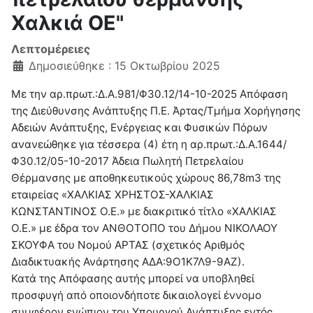
Χαλκιά ΟΕ"
Λεπτομέρειες
Δημοσιεύθηκε : 15 Οκτωβρίου 2025
Με την αρ.πρωτ.:Δ.Α.981/Φ30.12/14-10-2025 Απόφαση
της Διεύθυνσης Ανάπτυξης Π.Ε. Άρτας/Τμήμα Χορήγησης
Αδειών Ανάπτυξης, Ενέργειας και Φυσικών Πόρων
ανανεώθηκε για τέσσερα (4) έτη η αρ.πρωτ.:Δ.Α.1644/
Φ30.12/05-10-2017 Άδεια Πωλητή Πετρελαίου
Θέρμανσης με αποθηκευτικούς χώρους 86,78m3 της
εταιρείας «ΧΑΛΚΙΑΣ ΧΡΗΣΤΟΣ-ΧΑΛΚΙΑΣ
ΚΩΝΣΤΑΝΤΙΝΟΣ Ο.Ε.» με διακριτικό τίτλο «ΧΑΛΚΙΑΣ
Ο.Ε.» με έδρα τον ΑΝΘΟΤΟΠΟ του Δήμου ΝΙΚΟΛΑΟΥ
ΣΚΟΥΦΑ του Νομού ΑΡΤΑΣ (σχετικός Αριθμός
Διαδικτυακής Ανάρτησης ΑΔΑ:9Ο1Κ7Λ9-9ΑΖ).
Κατά της Απόφασης αυτής μπορεί να υποβληθεί
προσφυγή από οποιονδήποτε δικαιολογεί έννομο
συμφέρον ενώπιον του Υπουργού Ανάπτυξης εντός