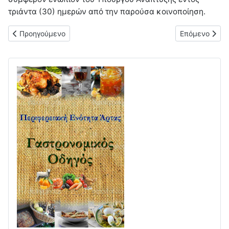
τριάντα (30) ημερών από την παρούσα κοινοποίηση.
Προηγούμενο άρθρο: Ανακοίνωση σχετικά με τη χορήγηση βε
Επόμενο άρθρ
Προηγούμενο
Επόμενο