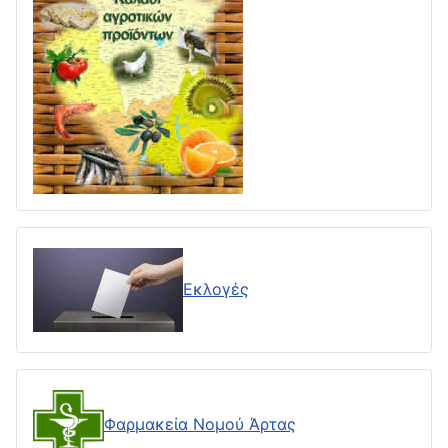
Εκλογές
Φαρμακεία Νομού Άρτας