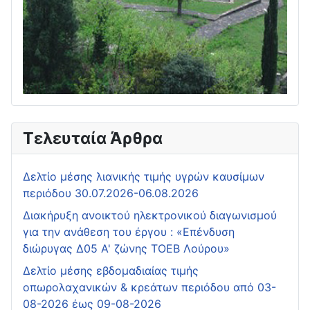
Τελευταία Άρθρα
Δελτίο μέσης λιανικής τιμής υγρών καυσίμων
περιόδου 30.07.2026-06.08.2026
Διακήρυξη ανοικτού ηλεκτρονικού διαγωνισμού
για την ανάθεση του έργου : «Επένδυση
διώρυγας Δ05 Α' ζώνης ΤΟΕΒ Λούρου»
Δελτίο μέσης εβδομαδιαίας τιμής
οπωρολαχανικών & κρεάτων περιόδου από 03-
08-2026 έως 09-08-2026