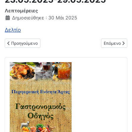
Λεπτομέρειες
Δημοσιεύθηκε : 30 Μάι 2025
Δελτίο
Προηγούμενο άρθρο: Δελτίο μέσης λιανικής τιμής υγρών καυσ
Επόμενο άρθρο
Προηγούμενο
Επόμενο