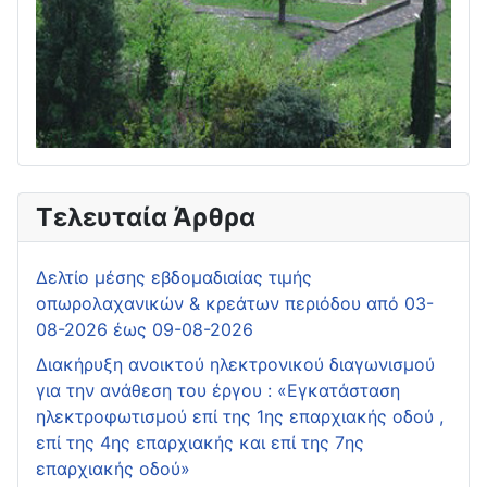
Τελευταία Άρθρα
Δελτίο μέσης εβδομαδιαίας τιμής
οπωρολαχανικών & κρεάτων περιόδου από 03-
08-2026 έως 09-08-2026
Διακήρυξη ανοικτού ηλεκτρονικού διαγωνισμού
για την ανάθεση του έργου : «Εγκατάσταση
ηλεκτροφωτισμού επί της 1ης επαρχιακής οδού ,
επί της 4ης επαρχιακής και επί της 7ης
επαρχιακής οδού»