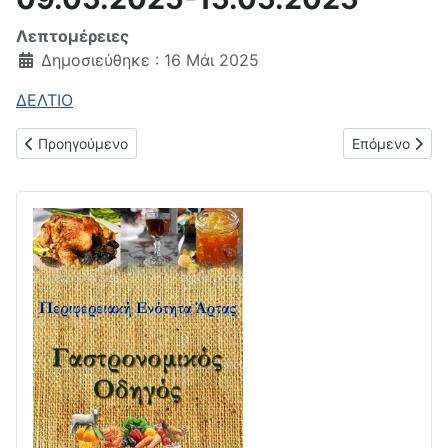
Λεπτομέρειες
Δημοσιεύθηκε : 16 Μάι 2025
ΔΕΛΤΙΟ
Προηγούμενο άρθρο: Δελτίο μέσης λιανικής τιμής υγρών καυσ
Επόμενο άρθρο
Προηγούμενο
Επόμενο