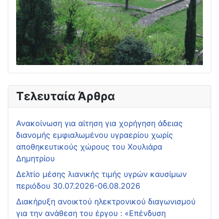
Τελευταία Άρθρα
Ανακοίνωση για αίτηση για χορήγηση άδειας
διανομής εμφιαλωμένου υγραερίου χωρίς
αποθηκευτικούς χώρους του Χουλιάρα
Δημητρίου
Δελτίο μέσης λιανικής τιμής υγρών καυσίμων
περιόδου 30.07.2026-06.08.2026
Διακήρυξη ανοικτού ηλεκτρονικού διαγωνισμού
για την ανάθεση του έργου : «Επένδυση