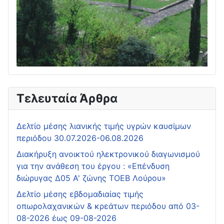
Τελευταία Άρθρα
Δελτίο μέσης λιανικής τιμής υγρών καυσίμων
περιόδου 30.07.2026-06.08.2026
Διακήρυξη ανοικτού ηλεκτρονικού διαγωνισμού
για την ανάθεση του έργου : «Επένδυση
διώρυγας Δ05 Α' ζώνης ΤΟΕΒ Λούρου»
Δελτίο μέσης εβδομαδιαίας τιμής
οπωρολαχανικών & κρεάτων περιόδου από 03-
08-2026 έως 09-08-2026