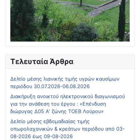
Τελευταία Άρθρα
Δελτίο μέσης λιανικής τιμής υγρών καυσίμων
περιόδου 30.07.2026-06.08.2026
Διακήρυξη ανοικτού ηλεκτρονικού διαγωνισμού
για την ανάθεση του έργου : «Επένδυση
διώρυγας Δ05 Α' ζώνης ΤΟΕΒ Λούρου»
Δελτίο μέσης εβδομαδιαίας τιμής
οπωρολαχανικών & κρεάτων περιόδου από 03-
08-2026 έως 09-08-2026