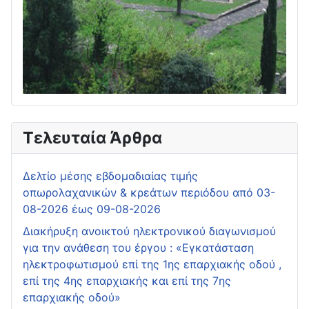
Τελευταία Άρθρα
Δελτίο μέσης εβδομαδιαίας τιμής
οπωρολαχανικών & κρεάτων περιόδου από 03-
08-2026 έως 09-08-2026
Διακήρυξη ανοικτού ηλεκτρονικού διαγωνισμού
για την ανάθεση του έργου : «Εγκατάσταση
ηλεκτροφωτισμού επί της 1ης επαρχιακής οδού ,
επί της 4ης επαρχιακής και επί της 7ης
επαρχιακής οδού»