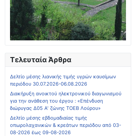
Τελευταία Άρθρα
Δελτίο μέσης λιανικής τιμής υγρών καυσίμων
περιόδου 30.07.2026-06.08.2026
Διακήρυξη ανοικτού ηλεκτρονικού διαγωνισμού
για την ανάθεση του έργου : «Επένδυση
διώρυγας Δ05 Α' ζώνης ΤΟΕΒ Λούρου»
Δελτίο μέσης εβδομαδιαίας τιμής
οπωρολαχανικών & κρεάτων περιόδου από 03-
08-2026 έως 09-08-2026