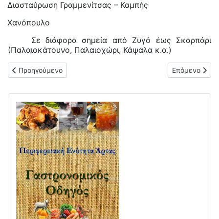
Διασταύρωση Γραμμενίτσας – Καμπής
Χανόπουλο
Σε διάφορα σημεία από Ζυγό έως Σκαρπάρι
(Παλαιοκάτουνο, Παλαιοχώρι, Κάψαλα κ.α.)
Προηγούμενο άρθρο: Δελτίο Τύπου για το Πρόγραμμα «ΑΛΙΕΙΑ
Επόμενο άρθρο
Προηγούμενο
Επόμενο