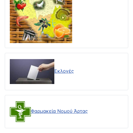
Εκλογές
Φαρμακεία Νομού Άρτας