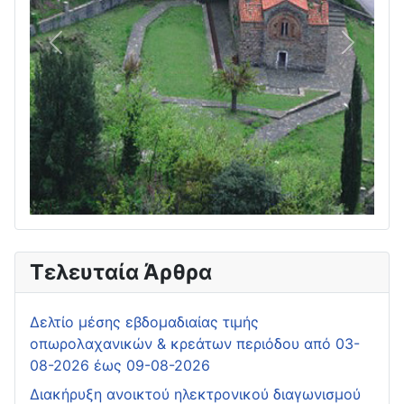
Πίσω
Επόμεν
Τελευταία Άρθρα
Δελτίο μέσης εβδομαδιαίας τιμής
οπωρολαχανικών & κρεάτων περιόδου από 03-
08-2026 έως 09-08-2026
Διακήρυξη ανοικτού ηλεκτρονικού διαγωνισμού