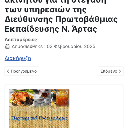
των υπηρεσιών της
Διεύθυνσης Πρωτοβάθμιας
Εκπαίδευσης N. Άρτας
Λεπτομέρειες
Δημοσιεύθηκε : 03 Φεβρουαρίου 2025
Διακήρυξη
Προηγούμενο άρθρο: Ανοικτή διαδικασία για την επιλογή αναδ
Επόμενο άρθρο
Προηγούμενο
Επόμενο