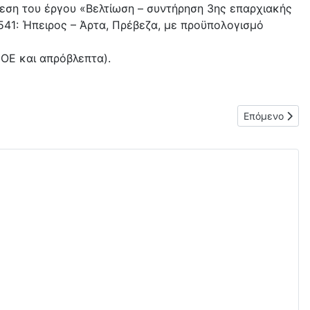
εση του έργου «Βελτίωση – συντήρηση 3ης επαρχιακής
41: Ήπειρος – Άρτα, Πρέβεζα, με προϋπολογισμό
 ΟΕ και απρόβλεπτα).
Χαραλάμπους Νεοχωρίου Άρτας»
Επόμενο άρθρο
Επόμενο