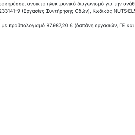
οκηρύσσει ανοικτό ηλεκτρονικό διαγωνισμό για την ανάθ
233141-9 (Εργασίες Συντήρησης Οδών), Κωδικός ΝUTS:EL5
.
 με προϋπολογισμό 87.987,20 € (δαπάνη εργασιών, ΓΕ και
ισμού για την ανάθεση του έργου: «Επισκευή Ιερού Ναού Αγίου 