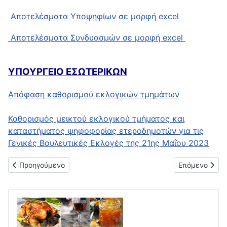
Αποτελέσματα Υποψηφίων σε μορφή excel
Αποτελέσματα Συνδυασμών σε μορφή excel
ΥΠΟΥΡΓΕΙΟ ΕΣΩΤΕΡΙΚΩΝ
Απόφαση καθορισμού εκλογικών τμημάτων
Καθορισμός μεικτού εκλογικού τμήματος και
καταστήματος ψηφοφορίας ετεροδημοτών για τις
Γενικές Βουλευτικές Εκλογές της 21ης Μαΐου 2023
Προηγούμενο άρθρο: Βουλευτικές Εκλογές 25ης Ιουνίου 2023
Επόμενο άρθρο
Προηγούμενο
Επόμενο