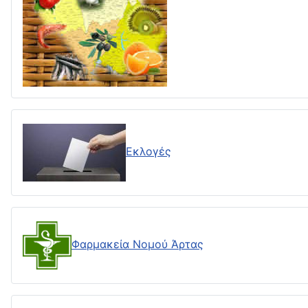
Εκλογές
Φαρμακεία Νομού Άρτας